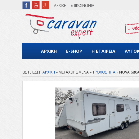
Παράκαμψη προς το κυρίως περιεχόμενο
ΑΡΧΙΚΗ
ΕΠΙΚΟΙΝΩΝΙΑ
ΑΡΧΙΚΗ
E-SHOP
Η ΕΤΑΙΡΕΙΑ
ΑΥΤΟ
ΑΡΧΙΚΗ
ΜΕΤΑΧΕΙΡΙΣΜΕΝΑ
ΤΡΟΧΟΣΠΙΤΑ
NOVA 680
Είστε εδώ