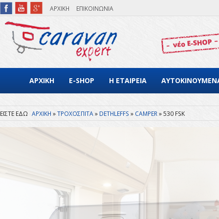
Παράκαμψη προς το κυρίως περιεχόμενο
ΑΡΧΙΚΗ
ΕΠΙΚΟΙΝΩΝΙΑ
ΑΡΧΙΚΗ
E-SHOP
Η ΕΤΑΙΡΕΙΑ
ΑΥΤΟΚΙΝΟΥΜΕΝ
ΑΡΧΙΚΗ
ΤΡΟΧΟΣΠΙΤΑ
DETHLEFFS
CAMPER
530 FSK
Είστε εδώ