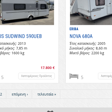
S
ERIBA
US SUDWIND 590UEB
NOVA 680A
ατασκευής:
2013
Έτος κατασκευής:
2005
κό μήκος:
7,85 m
Συνολικό μήκος:
8,60 m
 βάρος:
1600 kg
Μικτό βάρος:
2200 kg
17.800 €
5
Λεπτομέρειες Προϊόντος
5
Λεπτομέ
2
επόμενη ›
τελευταία »