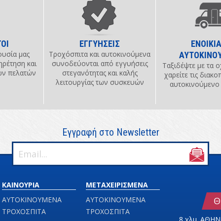
ΟΙ
ΕΓΓΥΗΣΕΙΣ
ΕΝΟΙΚΙΑ
ουσία μας
Τροχόσπιτα και αυτοκινούμενα
ΑΥΤΟΚΙΝΟ
ηρέτηση και
συνοδεύονται από εγγυήσεις
Ταξιδέψτε με τα ο
κών πελατών
στεγανότητας και καλής
χαρείτε τις διακο
λειτουργίας των συσκευών
αυτοκινούμενο
Εγγραφή στο Newsletter
ΚΑΙΝΟΥΡΙΑ
ΜΕΤΑΧΕΙΡΙΣΜΕΝΑ
ΑΥΤΟΚΙΝΟΥΜΕΝΑ
ΑΥΤΟΚΙΝΟΥΜΕΝΑ
Θ
ΤΡΟΧΟΣΠΙΤΑ
ΤΡΟΧΟΣΠΙΤΑ
8 χλμ. ΑΘΗ