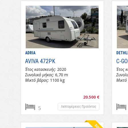
Σελίδες
ADRIA
DETHL
AVIVA 472PK
C-GO
Έτος κατασκευής:
2020
Έτος κ
Συνολικό μήκος:
6,70 m
Συνολι
Μικτό βάρος:
1100 kg
Μικτό
20.500 €
5
Λεπτομέρειες Προϊόντος