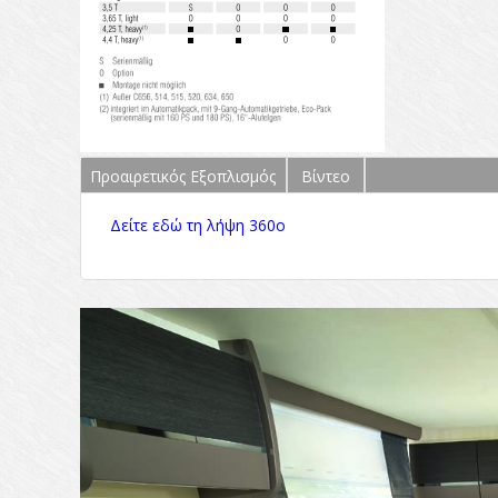
Προαιρετικός Εξοπλισμός
(ενεργή
Βίντεο
καρτέλα)
Δείτε εδώ τη λήψη 360ο