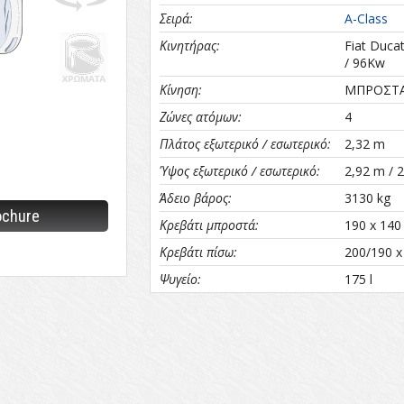
Σειρά:
A-Class
aclass_polster_2020.pdf
Κινητήρας:
Fiat Duca
/ 96Kw
Κίνηση:
ΜΠΡΟΣΤ
Ζώνες ατόμων:
4
Πλάτος εξωτερικό / εσωτερικό:
2,32 m
Ύψος εξωτερικό / εσωτερικό:
2,92 m / 
Άδειο βάρος:
3130 kg
ochure
Κρεβάτι μπροστά:
190 x 140
Κρεβάτι πίσω:
200/190 x
Ψυγείο:
175 l