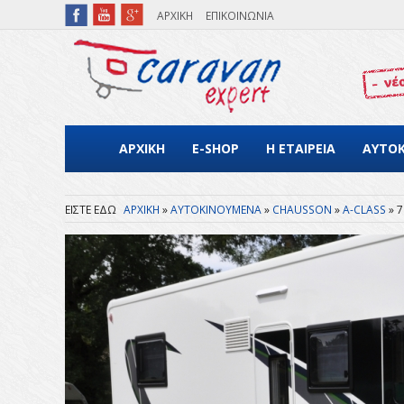
Παράκαμψη προς το κυρίως περιεχόμενο
ΑΡΧΙΚΗ
ΕΠΙΚΟΙΝΩΝΙΑ
ΑΡΧΙΚΗ
E-SHOP
Η ΕΤΑΙΡΕΙΑ
ΑΥΤΟ
ΑΡΧΙΚΗ
ΑΥΤΟΚΙΝΟΥΜΕΝΑ
CHAUSSON
A-CLASS
7
Είστε εδώ