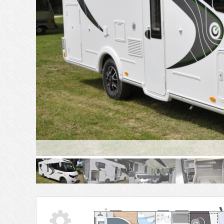
Tabs
7068xlb.pdf