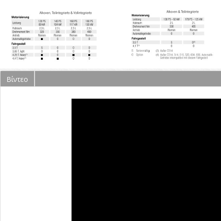
Βίντεο
(ενεργή
καρτέλα)