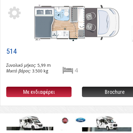
Tabs
514.pdf
l
514
Συνολικό μήκος:
5,99 m
4
Μικτό βάρος:
3.500 kg
Με ενδιαφέρει
Brochure