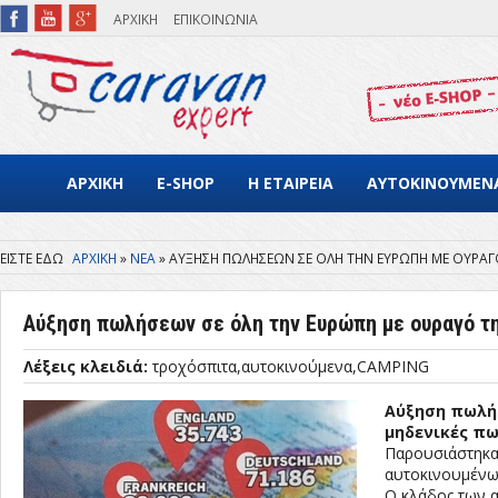
Παράκαμψη προς το κυρίως περιεχόμενο
ΑΡΧΙΚΗ
ΕΠΙΚΟΙΝΩΝΙΑ
ΑΡΧΙΚΗ
E-SHOP
Η ΕΤΑΙΡΕΙΑ
ΑΥΤΟΚΙΝΟΥΜΕΝ
ΑΡΧΙΚΗ
ΝΕΑ
ΑΥΞΗΣΗ ΠΩΛΗΣΕΩΝ ΣΕ ΟΛΗ ΤΗΝ ΕΥΡΩΠΗ ΜΕ ΟΥΡΑΓΟ 
Είστε εδώ
Αύξηση πωλήσεων σε όλη την Ευρώπη με ουραγό την
Λέξεις κλειδιά:
τροχόσπιτα
αυτοκινούμενα
CAMPING
Αύξηση πωλήσ
μηδενικές πω
Παρουσιάστηκα
αυτοκινουμένω
Ο κλάδος των 