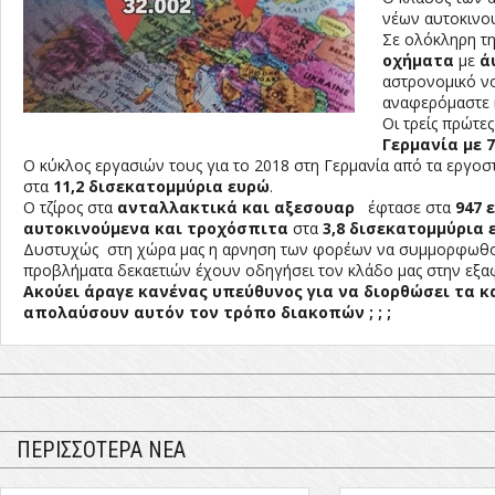
νέων αυτοκινο
Σε ολόκληρη τη
οχήματα
με
ά
αστρονομικό ν
αναφερόμαστε 
Οι τρείς πρώτε
Γερμανία με 7
Ο κύκλος εργασιών τους για το 2018 στη Γερμανία από τα εργο
στα
11,2 δισεκατομμύρια ευρώ
.
Ο τζίρος στα
ανταλλακτικά και αξεσουαρ
έφτασε στα
947 
αυτοκινούμενα και τροχόσπιτα
στα
3,8 δισεκατομμύρια 
Δυστυχώς στη χώρα μας η αρνηση των φορέων να συμμορφωθούν
προβλήματα δεκαετιών έχουν οδηγήσει τον κλάδο μας στην εξαφ
Ακούει άραγε κανένας υπεύθυνος για να διορθώσει τα κ
απολαύσουν αυτόν τον τρόπο διακοπών ; ; ;
ΠΕΡΙΣΣΟΤΕΡΑ ΝΕΑ