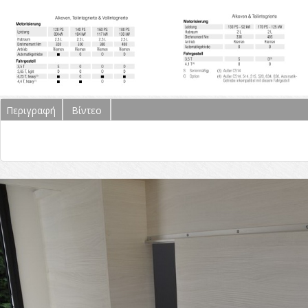
Περιγραφή
(ενεργή
Βίντεο
καρτέλα)