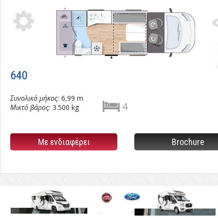
Tabs
640.pdf
l
640
Συνολικό μήκος:
6,99 m
4
Μικτό βάρος:
3.500 kg
Με ενδιαφέρει
Brochure