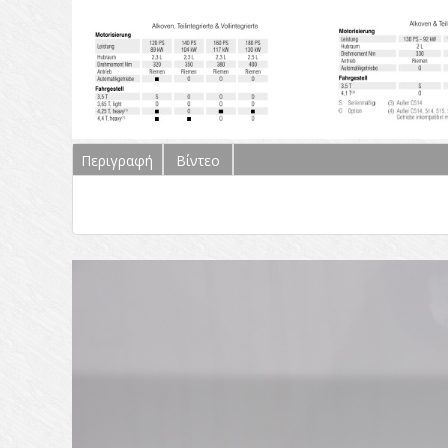
Περιγραφή
(ενεργή
Βίντεο
καρτέλα)