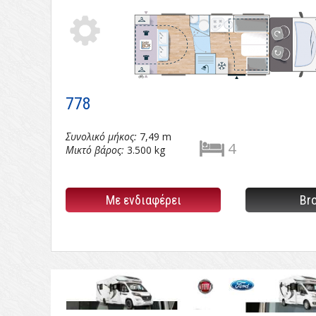
Tabs
778.pdf
778
Συνολικό μήκος:
7,49 m
4
Μικτό βάρος:
3.500 kg
Με ενδιαφέρει
Br