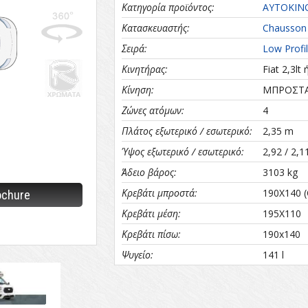
Κατηγορία προϊόντος:
ΑΥΤΟΚΙΝ
Κατασκευαστής:
Chausson
Σειρά:
Low Profi
lowprofiles_polster_2020.pdf
Κινητήρας:
Fiat 2,3lt 
Κίνηση:
ΜΠΡΟΣΤ
Ζώνες ατόμων:
4
Πλάτος εξωτερικό / εσωτερικό:
2,35 m
Ύψος εξωτερικό / εσωτερικό:
2,92 / 2,
Άδειο βάρος:
3103 kg
Κρεβάτι μπροστά:
190X140 (
ochure
Κρεβάτι μέση:
195X110
Κρεβάτι πίσω:
190x140
Ψυγείο:
141 l